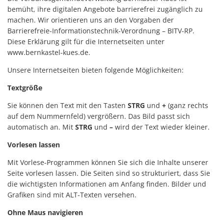
Haushaltssatzungen
bemüht, ihre digitalen Angebote barrierefrei zugänglich zu
Lebenslagen
machen. Wir orientieren uns an den Vorgaben der
Karten und Pläne
Mitfahrerbank
Barrierefreie-Informationstechnik-Verordnung – BITV-RP.
KipKi-Förderungen
Diese Erklärung gilt für die Internetseiten unter
Moselbad
www.bernkastel-kues.de.
Parteiinfos
Mosel-Kino
Unsere Internetseiten bieten folgende Möglichkeiten:
Planen, Bauen, Wohnen
Mosel-Musikfestival
Textgröße
Satzungen
Sie können den Text mit den Tasten
STRG
und
+
(ganz rechts
Räume und Bürgerhäuser
auf dem Nummernfeld) vergrößern. Das Bild passt sich
Standesamt
Redaktion Mitteilungblatt
automatisch an. Mit
STRG
und
–
wird der Text wieder kleiner.
Verbandsgemeindewerke
Vorlesen lassen
Senioreninfos
Verbandsgemeindeverwal
Mit Vorlese-Programmen können Sie sich die Inhalte unserer
Städtepartnerschaft
Seite vorlesen lassen. Die Seiten sind so strukturiert, dass Sie
Schiedsmänner
die wichtigsten Informationen am Anfang finden. Bilder und
Vermietung Güterhalle Be
Grafiken sind mit ALT-Texten versehen.
Ohne Maus navigieren
Wahlen