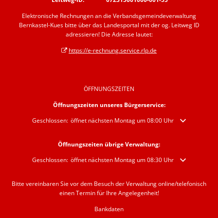
Elektronische Rechnungen an die Verbandsgemeindeverwaltung
Bernkastel-Kues bitte über das Landesportal mit der og. Leitweg ID
adressieren! Die Adresse lautet:
https://e-rechnung.service.rlp.de
ÖFFNUNGSZEITEN
Öffnungszeiten unseres Bürgerservice:
Klicken, um weitere Öffnungs- oder Schließzeiten auszublenden
Geschlossen:
öffnet nächsten Montag um 08:00 Uhr
Öffnungszeiten übrige Verwaltung:
Klicken, um weitere Öffnungs- oder Schließzeiten auszublenden
Geschlossen:
öffnet nächsten Montag um 08:30 Uhr
Bitte vereinbaren Sie vor dem Besuch der Verwaltung online/telefonisch
einen Termin für Ihre Angelegenheit!
Bankdaten