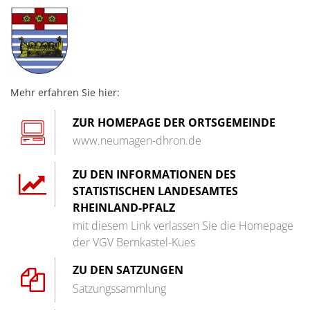
Haushaltssatzungen
Lebenslagen
Karten und Pläne
Mitfahrerbank
KipKi-Förderungen
Moselbad
Parteiinfos
Mehr erfahren Sie hier:
Mosel-Kino
Planen, Bauen, Wohnen
ZUR HOMEPAGE DER ORTSGEMEINDE
Mosel-Musikfestival
Satzungen
www.neumagen-dhron.de
Räume und Bürgerhäuser
Standesamt
ZU DEN INFORMATIONEN DES
Redaktion Mitteilungblatt
STATISTISCHEN LANDESAMTES
Verbandsgemeindewerke
Senioreninfos
RHEINLAND-PFALZ
Verbandsgemeindeverwal
mit diesem Link verlassen Sie die Homepage
Städtepartnerschaft
der VGV Bernkastel-Kues
Schiedsmänner
ZU DEN SATZUNGEN
Vermietung Güterhalle Be
Satzungssammlung
Wahlen