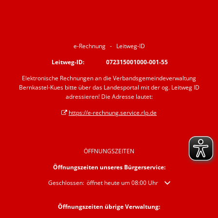
e-Rechnung - Leitweg-ID
Leitweg-ID: 072315001000-001-55
Elektronische Rechnungen an die Verbandsgemeindeverwaltung
Bernkastel-Kues bitte über das Landesportal mit der og. Leitweg ID
adressieren! Die Adresse lautet:
https://e-rechnung.service.rlp.de
ÖFFNUNGSZEITEN
Öffnungszeiten unseres Bürgerservice:
Klicken, um weitere Öffnungs- oder Schließzeiten auszublende
Geschlossen:
öffnet heute um 08:00 Uhr
Öffnungszeiten übrige Verwaltung: