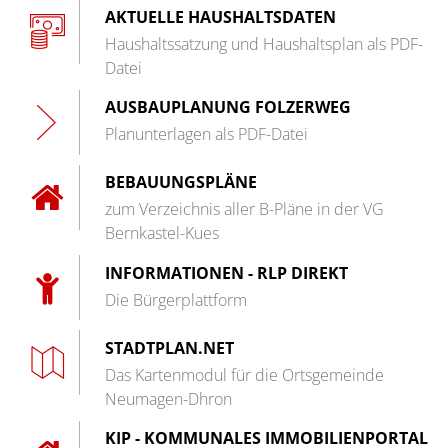
AKTUELLE HAUSHALTSDATEN
Barrierefreiheit
Haushaltssatzung und Haushaltsplan als PDF-
Informationsfreiheit
Datei
AUSBAUPLANUNG FOLZERWEG
Planunterlagen als PDF-Datei
BEBAUUNGSPLÄNE
zum Verzeichnis aller B-Pläne in der VG
Bernkastel-Kues
INFORMATIONEN - RLP DIREKT
Die Bürgerplattform
STADTPLAN.NET
Das Kartenmodul für die Ortsgemeinde
Neumagen-Dhron
KIP - KOMMUNALES IMMOBILIENPORTAL