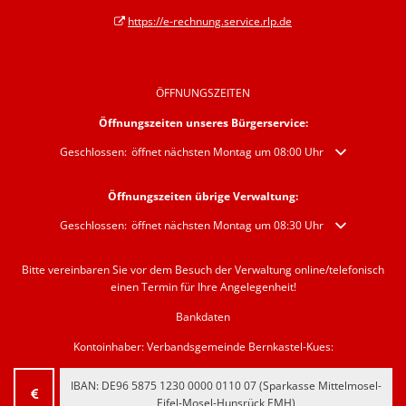
https://e-rechnung.service.rlp.de
ÖFFNUNGSZEITEN
Öffnungszeiten unseres Bürgerservice:
Klicken, um weitere Öffnungs- oder Schließzeiten auszublenden
Geschlossen:
öffnet nächsten Montag um 08:00 Uhr
Öffnungszeiten übrige Verwaltung:
Klicken, um weitere Öffnungs- oder Schließzeiten auszublenden
Geschlossen:
öffnet nächsten Montag um 08:30 Uhr
Bitte vereinbaren Sie vor dem Besuch der Verwaltung online/telefonisch
einen Termin für Ihre Angelegenheit!
Bankdaten
Kontoinhaber: Verbandsgemeinde Bernkastel-Kues:
IBAN:
‍DE96 5875 1230 0000 0110 07‍
(Sparkasse Mittelmosel-
Eifel-Mosel-Hunsrück EMH)