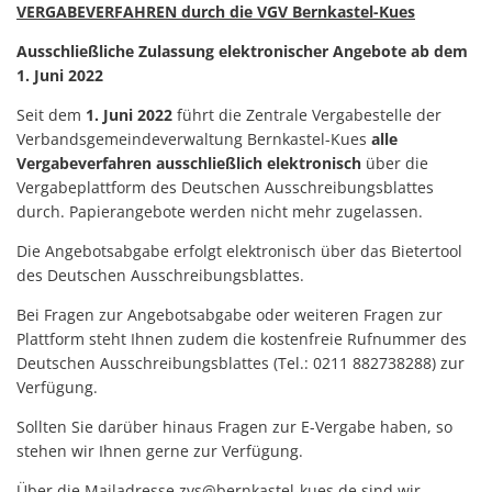
Haushaltssatzungen
VERGABEVERFAHREN durch die VGV Bernkastel-Kues
Lebenslagen
Karten und Pläne
Ausschließliche Zulassung elektronischer Angebote ab dem
Mitfahrerbank
1. Juni 2022
KipKi-Förderungen
Moselbad
Seit dem
1. Juni 2022
führt die Zentrale Vergabestelle der
Parteiinfos
Verbandsgemeindeverwaltung Bernkastel-Kues
alle
Mosel-Kino
Vergabeverfahren ausschließlich elektronisch
über die
Planen, Bauen, Wohnen
Vergabeplattform des Deutschen Ausschreibungsblattes
Mosel-Musikfestival
durch. Papierangebote werden nicht mehr zugelassen.
Satzungen
Räume und Bürgerhäuser
Die Angebotsabgabe erfolgt elektronisch über das Bietertool
Standesamt
des Deutschen Ausschreibungsblattes.
Redaktion Mitteilungblatt
Verbandsgemeindewerke
Bei Fragen zur Angebotsabgabe oder weiteren Fragen zur
Senioreninfos
Plattform steht Ihnen zudem die kostenfreie Rufnummer des
Verbandsgemeindeverwal
Deutschen Ausschreibungsblattes (Tel.: 0211 882738288) zur
Städtepartnerschaft
Verfügung.
Schiedsmänner
Sollten Sie darüber hinaus Fragen zur E-Vergabe haben, so
Vermietung Güterhalle Be
stehen wir Ihnen gerne zur Verfügung.
Wahlen
Über die Mailadresse zvs@bernkastel-kues.de sind wir