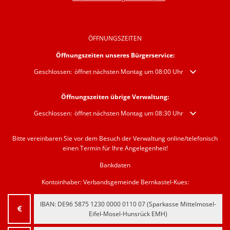
ÖFFNUNGSZEITEN
Öffnungszeiten unseres Bürgerservice:
Klicken, um weitere Öffnungs- oder Schließzeiten auszublenden
Geschlossen:
öffnet nächsten Montag um 08:00 Uhr
Öffnungszeiten übrige Verwaltung:
Klicken, um weitere Öffnungs- oder Schließzeiten auszublenden
Geschlossen:
öffnet nächsten Montag um 08:30 Uhr
Bitte vereinbaren Sie vor dem Besuch der Verwaltung online/telefonisch
einen Termin für Ihre Angelegenheit!
Bankdaten
Kontoinhaber: Verbandsgemeinde Bernkastel-Kues:
IBAN:
‍DE96 5875 1230 0000 0110 07‍
(Sparkasse Mittelmosel-
Eifel-Mosel-Hunsrück EMH)