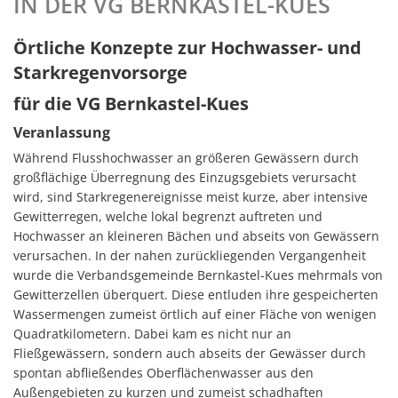
IN DER VG BERNKASTEL-KUES
Lebenslag
Örtliche Konzepte zur Hochwasser- und
Mitfahrer
Starkregenvorsorge
Moselbad
für die VG Bernkastel-Kues
Veranlassung
Mosel-Kin
Während Flusshochwasser an größeren Gewässern durch
Mosel-Musi
großflächige Überregnung des Einzugsgebiets verursacht
wird, sind Starkregenereignisse meist kurze, aber intensive
Räume und
Gewitterregen, welche lokal begrenzt auftreten und
Hochwasser an kleineren Bächen und abseits von Gewässern
Redaktion 
verursachen. In der nahen zurückliegenden Vergangenheit
Senioreni
wurde die Verbandsgemeinde Bernkastel-Kues mehrmals von
Gewitterzellen überquert. Diese entluden ihre gespeicherten
Städtepar
Wassermengen zumeist örtlich auf einer Fläche von wenigen
Quadratkilometern. Dabei kam es nicht nur an
Fließgewässern, sondern auch abseits der Gewässer durch
spontan abfließendes Oberflächenwasser aus den
Außengebieten zu kurzen und zumeist schadhaften