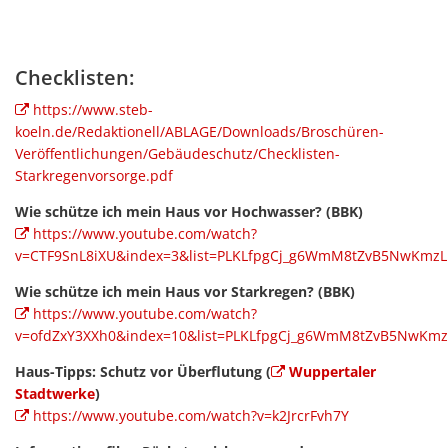
Checklisten:
https://www.steb-
koeln.de/Redaktionell/ABLAGE/Downloads/Broschüren-
Veröffentlichungen/Gebäudeschutz/Checklisten-
Starkregenvorsorge.pdf
Wie schütze ich mein Haus vor Hochwasser? (BBK)
https://www.youtube.com/watch?
v=CTF9SnL8iXU&index=3&list=PLKLfpgCj_g6WmM8tZvB5NwKmz
Wie schütze ich mein Haus vor Starkregen? (BBK)
https://www.youtube.com/watch?
v=ofdZxY3XXh0&index=10&list=PLKLfpgCj_g6WmM8tZvB5NwKm
Haus-Tipps: Schutz vor Überflutung (
Wuppertaler
Stadtwerke
)
https://www.youtube.com/watch?v=k2JrcrFvh7Y