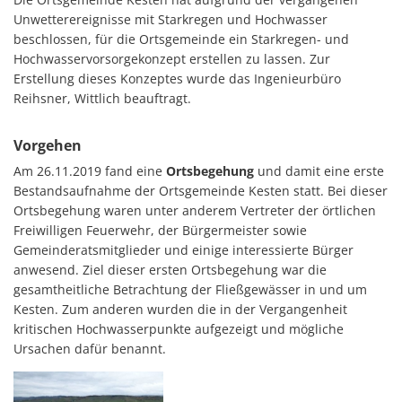
Haushaltssatzungen
Unwetterereignisse mit Starkregen und Hochwasser
Lebenslagen
beschlossen, für die Ortsgemeinde ein Starkregen- und
Karten und Pläne
Mitfahrerbank
Hochwasservorsorgekonzept erstellen zu lassen. Zur
KipKi-Förderungen
Erstellung dieses Konzeptes wurde das Ingenieurbüro
Moselbad
Reihsner, Wittlich beauftragt.
Parteiinfos
Mosel-Kino
Vorgehen
Planen, Bauen, Wohnen
Mosel-Musikfestival
Am 26.11.2019 fand eine
Ortsbegehung
und damit eine erste
Satzungen
Bestandsaufnahme der Ortsgemeinde Kesten statt. Bei dieser
Räume und Bürgerhäuser
Ortsbegehung waren unter anderem Vertreter der örtlichen
Standesamt
Redaktion Mitteilungblatt
Freiwilligen Feuerwehr, der Bürgermeister sowie
Verbandsgemeindewerke
Gemeinderatsmitglieder und einige interessierte Bürger
Senioreninfos
anwesend. Ziel dieser ersten Ortsbegehung war die
Verbandsgemeindeverwal
gesamtheitliche Betrachtung der Fließgewässer in und um
Städtepartnerschaft
Kesten. Zum anderen wurden die in der Vergangenheit
Schiedsmänner
kritischen Hochwasserpunkte aufgezeigt und mögliche
Ursachen dafür benannt.
Vermietung Güterhalle Be
Wahlen