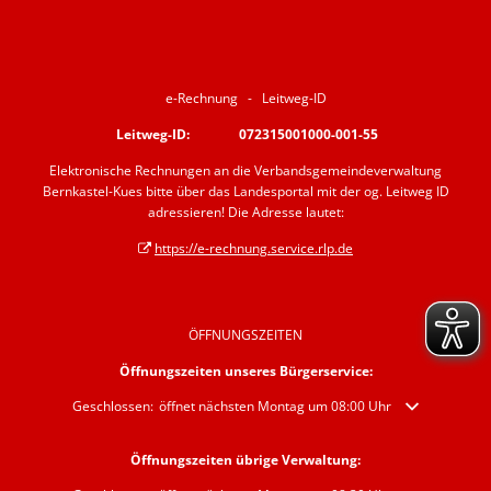
e-Rechnung - Leitweg-ID
Leitweg-ID: 072315001000-001-55
Elektronische Rechnungen an die Verbandsgemeindeverwaltung
Bernkastel-Kues bitte über das Landesportal mit der og. Leitweg ID
adressieren! Die Adresse lautet:
https://e-rechnung.service.rlp.de
ÖFFNUNGSZEITEN
Öffnungszeiten unseres Bürgerservice:
Klicken, um weitere Öffnungs- oder Schließzeiten auszublenden
Geschlossen:
öffnet nächsten Montag um 08:00 Uhr
Öffnungszeiten übrige Verwaltung: