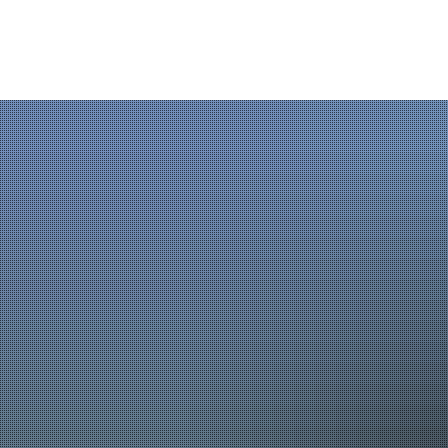
AKTUELLES
LE
Mängelmelder
Abf
Mitteilungsblatt
Bi
Ausbildung
Eh
Online-Leistungen
Ex
Stellenangebote
Fe
Straßenleuchte defekt?
Ge
Ratsinformation
Gl
Kontaktseite
Ho
Terminvereinbarung onli
Ju
Ki