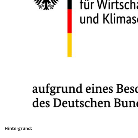
BERNKASTEL-
KUES
Hintergrund: