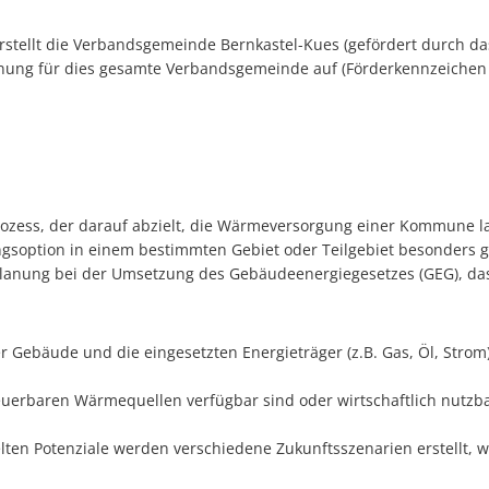
stellt die Verbandsgemeinde Bernkastel-Kues (gefördert durch da
nung für dies gesamte Verbandsgemeinde auf (Förderkennzeichen
ess, der darauf abzielt, die Wärmeversorgung einer Kommune langf
ption in einem bestimmten Gebiet oder Teilgebiet besonders gee
lanung bei der Umsetzung des Gebäudeenergiegesetzes (GEG), das
Gebäude und die eingesetzten Energieträger (z.B. Gas, Öl, Strom
rneuerbaren Wärmequellen verfügbar sind oder wirtschaftlich nutz
ten Potenziale werden verschiedene Zukunftsszenarien erstellt, 