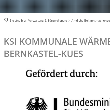
Le
Mi
Sie sind hier:
Verwaltung & Bürgerdienste
Amtliche Bekanntmachung
Mo
KSI
KSI KOMMUNALE WÄRME
Mo
Mo
KOMMUNALE
BERNKASTEL-KUES
Rä
WÄRMEPLANUNG
Re
FÜR
Se
St
DIE
VERBANDSGEMEINDE