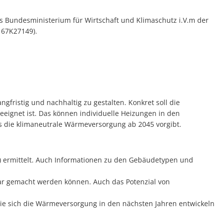
Ortsgemeinde Wintrich
s Bundesministerium für Wirtschaft und Klimaschutz i.V.m der
 67K27149).
Ortsgemeinde Zeltingen-Rachtig
Verbandsgemeinde Bernkastel-Kues
ristig und nachhaltig zu gestalten. Konkret soll die
ignet ist. Das können individuelle Heizungen in den
 die klimaneutrale Wärmeversorgung ab 2045 vorgibt.
) ermittelt. Auch Informationen zu den Gebäudetypen und
bar gemacht werden können. Auch das Potenzial von
wie sich die Wärmeversorgung in den nächsten Jahren entwickeln