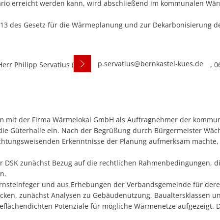
rio erreicht werden kann, wird abschließend im kommunalen Wärme
§ 13 des Gesetz für die Wärmeplanung und zur Dekarbonisierung
p.servatius@bernkastel-kues.de
err Philipp Servatius (
, 0
m mit der Firma Wärmelokal GmbH als Auftragnehmer der kommu
 die Güterhalle ein. Nach der Begrüßung durch Bürgermeister Wäch
tungsweisenden Erkenntnisse der Planung aufmerksam machte, wu
er DSK zunächst Bezug auf die rechtlichen Rahmenbedingungen, 
n.
rnsteinfeger und aus Erhebungen der Verbandsgemeinde für deren
löcken, zunächst Analysen zu Gebäudenutzung, Baualtersklassen un
ächendichten Potenziale für mögliche Wärmenetze aufgezeigt. D