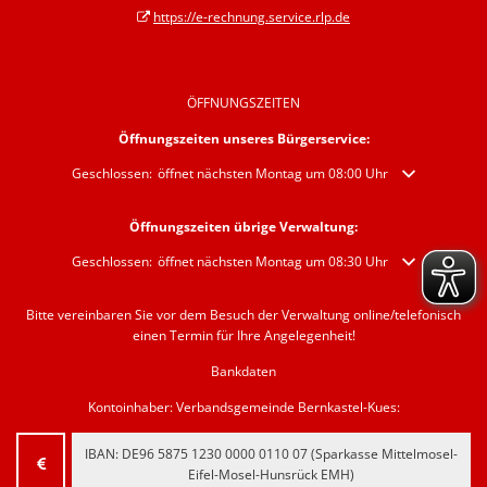
https://e-rechnung.service.rlp.de
ÖFFNUNGSZEITEN
Öffnungszeiten unseres Bürgerservice:
Klicken, um weitere Öffnungs- oder Schließzeiten auszublenden
Geschlossen:
öffnet nächsten Montag um 08:00 Uhr
Öffnungszeiten übrige Verwaltung:
Klicken, um weitere Öffnungs- oder Schließzeiten auszublenden
Geschlossen:
öffnet nächsten Montag um 08:30 Uhr
Bitte vereinbaren Sie vor dem Besuch der Verwaltung online/telefonisch
einen Termin für Ihre Angelegenheit!
Bankdaten
Kontoinhaber: Verbandsgemeinde Bernkastel-Kues:
IBAN:
‍DE96 5875 1230 0000 0110 07‍
(Sparkasse Mittelmosel-
Eifel-Mosel-Hunsrück EMH)