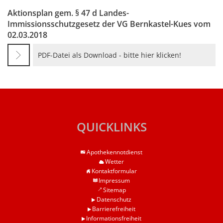
Haushaltssatzungen
Lebenslagen
Aktionsplan gem. § 47 d Landes-
Karten und Pläne
Immissionsschutzgesetz der VG Bernkastel-Kues vom
Mitfahrerbank
02.03.2018
KipKi-Förderungen
Moselbad
PDF-Datei als Download - bitte hier klicken!
Parteiinfos
Mosel-Kino
Planen, Bauen, Wohnen
Mosel-Musikfestival
Satzungen
Räume und Bürgerhäuser
Standesamt
QUICKLINKS
Redaktion Mitteilungblatt
Verbandsgemeindewerke
Senioreninfos
Apothekennotdienst
Verbandsgemeindeverwal
Wetter
Städtepartnerschaft
Kontaktformular
Schiedsmänner
Impressum
Sitemap
Vermietung Güterhalle Be
Datenschutz
Barrierefreiheit
Wahlen
Informationsfreiheit