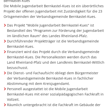
Bernkastel-Kues
Haushaltssatzungen
Lebenslagen
Die Mobile Jugendarbeit Bernkastel-Kues ist ein überörtliches
Karten und Pläne
Projekt der offenen Jugendarbeit mit Zuständigkeit für die 23
Mitfahrerbank
Ortsgemeinden der Verbandsgemeinde Bernkastel-Kues.
KipKi-Förderungen
Moselbad
Das Projekt "Mobile Jugendarbeit Bernkastel-Kues" ist
Parteiinfos
Bestandteil des "Programm zur Förderung der Jugendarbeit
Mosel-Kino
im ländlichen Raum" des Landes Rheinland-Pfalz.
Planen, Bauen, Wohnen
Durchführender Projektträger ist die Verbandsgemeinde
Mosel-Musikfestival
Bernkastel-Kues.
Satzungen
Finanziert wird das Projekt durch die Verbandsgemeinde
Räume und Bürgerhäuser
Bernkastel-Kues. Die Personalkosten werden durch das
Standesamt
Redaktion Mitteilungblatt
Land Rheinland-Pfalz und den Landkreis Bernkastel-Wittlich
Verbandsgemeindewerke
bezuschusst.
Senioreninfos
Die Dienst- und Fachaufsicht obliegt dem Bürgermeister
Verbandsgemeindeverwal
der Verbandsgemeinde Bernkastel-Kues in fachlicher
Städtepartnerschaft
Abstimmung mit dem Kreisjugendamt.
Schiedsmänner
Personell ausgestattet ist die Mobile Jugendarbeit
Bernkastel-Kues mit einer sozialpädagogischen Fachkraft in
Vermietung Güterhalle Be
Vollzeit.
Wahlen
Räumlich untergebracht ist die Fachkraft im Gebäude der