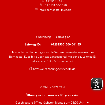
+49 6531 54-0
+49 6531 54-1070
info@bernkastel-kues.de
e-Rechnung - Leitweg-ID
Leitweg-ID: 072315001000-001-55
Elektronische Rechnungen an die Verbandsgemeindeverwaltung
Bernkastel-Kues bitte über das Landesportal mit der og. Leitweg ID
adressieren! Die Adresse lautet:
https://e-rechnung.service.rlp.de
ÖFFNUNGSZEITEN
Öffnungszeiten unseres Bürgerservice:
Klicken, um weitere Öffnungs- oder Schließzeiten auszublenden
Geschlossen:
öffnet nächsten Montag um 08:00 Uhr