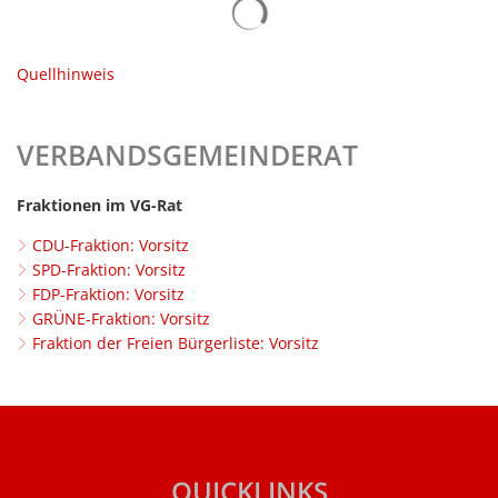
Haushaltssatzungen
Lebenslagen
Karten und Pläne
Mitfahrerbank
Quellhinweis
KipKi-Förderungen
Moselbad
Parteiinfos
VERBANDSGEMEINDERAT
Mosel-Kino
Planen, Bauen, Wohnen
Mosel-Musikfestival
Fraktionen im VG-Rat
Satzungen
Räume und Bürgerhäuser
CDU-Fraktion: Vorsitz
Standesamt
SPD-Fraktion: Vorsitz
Redaktion Mitteilungblatt
FDP-Fraktion: Vorsitz
Verbandsgemeindewerke
GRÜNE-Fraktion: Vorsitz
Senioreninfos
Fraktion der Freien Bürgerliste: Vorsitz
Verbandsgemeindeverwal
Städtepartnerschaft
Schiedsmänner
Vermietung Güterhalle Be
Wahlen
QUICKLINKS