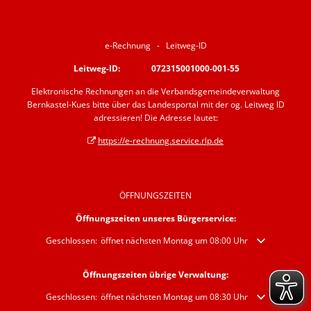
e-Rechnung - Leitweg-ID
Leitweg-ID: 072315001000-001-55
Elektronische Rechnungen an die Verbandsgemeindeverwaltung
Bernkastel-Kues bitte über das Landesportal mit der og. Leitweg ID
adressieren! Die Adresse lautet:
https://e-rechnung.service.rlp.de
ÖFFNUNGSZEITEN
Öffnungszeiten unseres Bürgerservice:
Klicken, um weitere Öffnungs- oder Schließzeiten auszublenden
Geschlossen:
öffnet nächsten Montag um 08:00 Uhr
Öffnungszeiten übrige Verwaltung:
Klicken, um weitere Öffnungs- oder Schließzeiten auszublenden
Geschlossen:
öffnet nächsten Montag um 08:30 Uhr