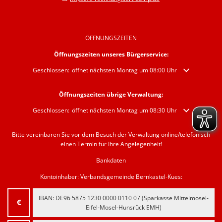
ÖFFNUNGSZEITEN
Öffnungszeiten unseres Bürgerservice:
Klicken, um weitere Öffnungs- oder Schließzeiten auszublenden
Geschlossen:
öffnet nächsten Montag um 08:00 Uhr
Öffnungszeiten übrige Verwaltung:
Klicken, um weitere Öffnungs- oder Schließzeiten auszublenden
Geschlossen:
öffnet nächsten Montag um 08:30 Uhr
Bitte vereinbaren Sie vor dem Besuch der Verwaltung online/telefonisch
einen Termin für Ihre Angelegenheit!
Bankdaten
Kontoinhaber: Verbandsgemeinde Bernkastel-Kues:
IBAN:
‍DE96 5875 1230 0000 0110 07‍
(Sparkasse Mittelmosel-
Eifel-Mosel-Hunsrück EMH)