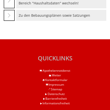
Haushaltssatzungen
Bereich "Haushaltsdaten" wechseln!
Lebenslagen
Karten und Pläne
Mitfahrerbank
Zu den Bebauungsplänen sowie Satzungen
KipKi-Förderungen
Moselbad
Parteiinfos
Mosel-Kino
Planen, Bauen, Wohnen
Mosel-Musikfestival
Satzungen
Räume und Bürgerhäuser
QUICKLINKS
Standesamt
Redaktion Mitteilungblatt
Verbandsgemeindewerke
Apothekennotdienst
Senioreninfos
Wetter
Verbandsgemeindeverwal
Kontaktformular
Städtepartnerschaft
Impressum
Schiedsmänner
Sitemap
Datenschutz
Vermietung Güterhalle Be
Barrierefreiheit
Informationsfreiheit
Wahlen