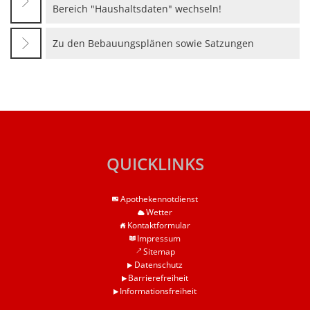
Haushaltssatzungen
Bereich "Haushaltsdaten" wechseln!
Lebenslagen
Karten und Pläne
Mitfahrerbank
Zu den Bebauungsplänen sowie Satzungen
KipKi-Förderungen
Moselbad
Parteiinfos
Mosel-Kino
Planen, Bauen, Wohnen
Mosel-Musikfestival
Satzungen
Räume und Bürgerhäuser
QUICKLINKS
Standesamt
Redaktion Mitteilungblatt
Verbandsgemeindewerke
Apothekennotdienst
Senioreninfos
Wetter
Verbandsgemeindeverwal
Kontaktformular
Städtepartnerschaft
Impressum
Schiedsmänner
Sitemap
Datenschutz
Vermietung Güterhalle Be
Barrierefreiheit
Informationsfreiheit
Wahlen