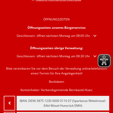
ÖFFNUNGSZEITEN
Öffnungszeiten unseres Bürgerservice:
Klicken, um weitere Öffnungs- oder Schließzeiten auszublenden
Geschlossen:
öffnet nächsten Montag um 08:00 Uhr
Öffnungszeiten übrige Verwaltung:
Klicken, um weitere Öffnungs- oder Schließzeiten auszublenden
Geschlossen:
öffnet nächsten Montag um 08:30 Uhr
Bitte vereinbaren Sie vor dem Besuch der Verwaltung online/telefonisch
einen Termin für Ihre Angelegenheit!
Bankdaten
Kontoinhaber: Verbandsgemeinde Bernkastel-Kues:
IBAN:
‍DE96 5875 1230 0000 0110 07‍
(Sparkasse Mittelmosel-
Eifel-Mosel-Hunsrück EMH)