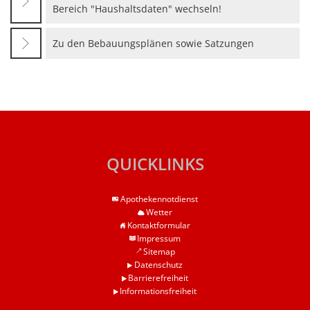
Haushaltssatzungen
Bereich "Haushaltsdaten" wechseln!
Lebenslagen
Karten und Pläne
Mitfahrerbank
Zu den Bebauungsplänen sowie Satzungen
KipKi-Förderungen
Moselbad
Parteiinfos
Mosel-Kino
Planen, Bauen, Wohnen
Mosel-Musikfestival
Satzungen
Räume und Bürgerhäuser
QUICKLINKS
Standesamt
Redaktion Mitteilungblatt
Verbandsgemeindewerke
Apothekennotdienst
Senioreninfos
Wetter
Verbandsgemeindeverwal
Kontaktformular
Städtepartnerschaft
Impressum
Schiedsmänner
Sitemap
Datenschutz
Vermietung Güterhalle Be
Barrierefreiheit
Informationsfreiheit
Wahlen