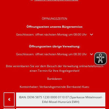
ÖFFNUNGSZEITEN
Öffnungszeiten unseres Bürgerservice:
Klicken, um weitere Öffnungs- oder Schließzeiten auszublenden
Geschlossen:
öffnet nächsten Montag um 08:00 Uhr
Öffnungszeiten übrige Verwaltung:
Klicken, um weitere Öffnungs- oder Schließzeiten auszublenden
Geschlossen:
öffnet nächsten Montag um 08:30 Uhr
Bitte vereinbaren Sie vor dem Besuch der Verwaltung online/telefonisch
einen Termin für Ihre Angelegenheit!
Bankdaten
Kontoinhaber: Verbandsgemeinde Bernkastel-Kues:
IBAN:
‍DE96 5875 1230 0000 0110 07‍
(Sparkasse Mittelmosel-
Eifel-Mosel-Hunsrück EMH)