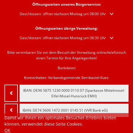
Öffnungszeiten unseres Bürgerservice:
Klicken, um weitere Öffnungs- oder Schließzeiten auszublenden
Geschlossen:
öffnet nächsten Montag um 08:00 Uhr
Öffnungszeiten übrige Verwaltung:
Klicken, um weitere Öffnungs- oder Schließzeiten auszublenden
Geschlossen:
öffnet nächsten Montag um 08:30 Uhr
Bitte vereinbaren Sie vor dem Besuch der Verwaltung online/telefonisch
einen Termin für Ihre Angelegenheit!
Bankdaten
Kontoinhaber: Verbandsgemeinde Bernkastel-Kues:
IBAN:
‍DE96 5875 1230 0000 0110 07‍
(Sparkasse Mittelmosel-
Eifel-Mosel-Hunsrück EMH)
IBAN:
‍DE74 5606 1472 0001 0145 51‍
(VVR Bank eG)
Damit wir Ihnen ein optimales Besucher-Erlebnis bieten
können, verwendet diese Seite Cookies.
OK