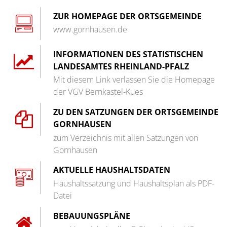
Barrierefreiheit
ZUR HOMEPAGE DER ORTSGEMEINDE
www.gornhausen.de
Informationsfreiheit
INFORMATIONEN DES STATISTISCHEN
LANDESAMTES RHEINLAND-PFALZ
Mit diesem Link verlassen Sie die Homepage
der VGV Bernkastel-Kues
ZU DEN SATZUNGEN DER ORTSGEMEINDE
GORNHAUSEN
zum Verzeichnis mit allen Satzungen von
Gornhausen
AKTUELLE HAUSHALTSDATEN
Haushaltssatzung und Haushaltsplan als PDF-
Datei
BEBAUUNGSPLÄNE