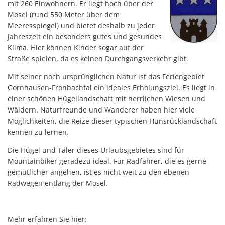
Haushaltssatzungen
mit 260 Einwohnern. Er liegt hoch über der
Lebenslagen
Mosel (rund 550 Meter über dem
Karten und Pläne
Meeresspiegel) und bietet deshalb zu jeder
Mitfahrerbank
Jahreszeit ein besonders gutes und gesundes
KipKi-Förderungen
Klima. Hier können Kinder sogar auf der
Moselbad
Straße spielen, da es keinen Durchgangsverkehr gibt.
Parteiinfos
Mosel-Kino
Mit seiner noch ursprünglichen Natur ist das Feriengebiet
Planen, Bauen, Wohnen
Gornhausen-Fronbachtal ein ideales Erholungsziel. Es liegt in
Mosel-Musikfestival
einer schönen Hügellandschaft mit herrlichen Wiesen und
Satzungen
Räume und Bürgerhäuser
Wäldern. Naturfreunde und Wanderer haben hier viele
Standesamt
Möglichkeiten, die Reize dieser typischen Hunsrücklandschaft
Redaktion Mitteilungblatt
kennen zu lernen.
Verbandsgemeindewerke
Senioreninfos
Die Hügel und Täler dieses Urlaubsgebietes sind für
Verbandsgemeindeverwal
Mountainbiker geradezu ideal. Für Radfahrer, die es gerne
Städtepartnerschaft
gemütlicher angehen, ist es nicht weit zu den ebenen
Schiedsmänner
Radwegen entlang der Mosel.
Vermietung Güterhalle Be
Wahlen
Mehr erfahren Sie hier: