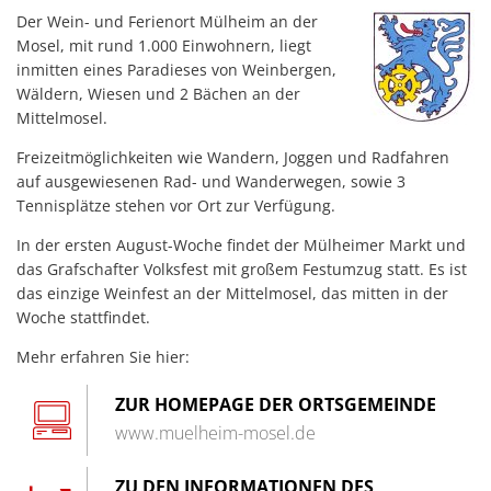
DER
Haushaltssatzungen
Der Wein- und Ferienort Mülheim an der
Lebenslagen
MOSEL
Mosel, mit rund 1.000 Einwohnern, liegt
Karten und Pläne
Mitfahrerbank
inmitten eines Paradieses von Weinbergen,
KipKi-Förderungen
Wäldern, Wiesen und 2 Bächen an der
Moselbad
Mittelmosel.
Parteiinfos
Mosel-Kino
Freizeitmöglichkeiten wie Wandern, Joggen und Radfahren
Planen, Bauen, Wohnen
auf ausgewiesenen Rad- und Wanderwegen, sowie 3
Mosel-Musikfestival
Tennisplätze stehen vor Ort zur Verfügung.
Satzungen
Räume und Bürgerhäuser
In der ersten August-Woche findet der Mülheimer Markt und
Standesamt
das Grafschafter Volksfest mit großem Festumzug statt. Es ist
Redaktion Mitteilungblatt
das einzige Weinfest an der Mittelmosel, das mitten in der
Verbandsgemeindewerke
Woche stattfindet.
Senioreninfos
Verbandsgemeindeverwal
Mehr erfahren Sie hier:
Städtepartnerschaft
Schiedsmänner
ZUR HOMEPAGE DER ORTSGEMEINDE
www.muelheim-mosel.de
Vermietung Güterhalle Be
Wahlen
ZU DEN INFORMATIONEN DES