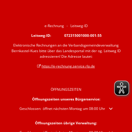
e-Rechnung - Leitweg-ID
Leitweg-ID: 072315001000-001-55
Elektronische Rechnungen an die Verbandsgemeindeverwaltung
Bernkastel-Kues bitte über das Landesportal mit der og. Leitweg ID
adressieren! Die Adresse lautet:
https://e-rechnung.service.rlp.de
ÖFFNUNGSZEITEN
Öffnungszeiten unseres Bürgerservice:
Klicken, um weitere Öffnungs- oder Schließzeiten auszublenden
Geschlossen:
öffnet nächsten Montag um 08:00 Uhr
Öffnungszeiten übrige Verwaltung: