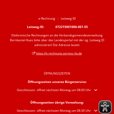
e-Rechnung - Leitweg-ID
Leitweg-ID: 072315001000-001-55
Elektronische Rechnungen an die Verbandsgemeindeverwaltung
Bernkastel-Kues bitte über das Landesportal mit der og. Leitweg ID
adressieren! Die Adresse lautet:
https://e-rechnung.service.rlp.de
ÖFFNUNGSZEITEN
Öffnungszeiten unseres Bürgerservice:
Klicken, um weitere Öffnungs- oder Schließzeiten auszublenden
Geschlossen:
öffnet nächsten Montag um 08:00 Uhr
Öffnungszeiten übrige Verwaltung:
Klicken, um weitere Öffnungs- oder Schließzeiten auszublenden
Geschlossen:
öffnet nächsten Montag um 08:30 Uhr