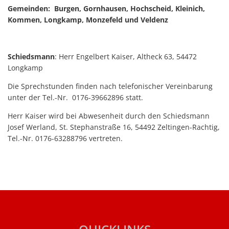
VELDENZ
Haushaltssatzungen
Gemeinden: Burgen, Gornhausen, Hochscheid, Kleinich,
Lebenslagen
Kommen, Longkamp, Monzefeld und Veldenz
Karten und Pläne
Mitfahrerbank
KipKi-Förderungen
Moselbad
Schiedsmann
: Herr Engelbert Kaiser, Altheck 63, 54472
Parteiinfos
Longkamp
Mosel-Kino
Planen, Bauen, Wohnen
Die Sprechstunden finden nach telefonischer Vereinbarung
Mosel-Musikfestival
unter der Tel.-Nr. 0176-39662896 statt.
Satzungen
Räume und Bürgerhäuser
Herr Kaiser wird bei Abwesenheit durch den Schiedsmann
Standesamt
Josef Werland, St. Stephanstraße 16, 54492 Zeltingen-Rachtig,
Redaktion Mitteilungblatt
Tel.-Nr. 0176-63288796 vertreten.
Verbandsgemeindewerke
Senioreninfos
Verbandsgemeindeverwal
Städtepartnerschaft
Schiedsmänner
Vermietung Güterhalle Be
Wahlen