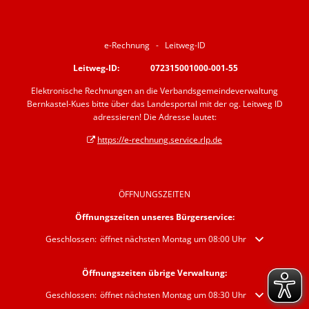
e-Rechnung - Leitweg-ID
Leitweg-ID: 072315001000-001-55
Elektronische Rechnungen an die Verbandsgemeindeverwaltung
Bernkastel-Kues bitte über das Landesportal mit der og. Leitweg ID
adressieren! Die Adresse lautet:
https://e-rechnung.service.rlp.de
ÖFFNUNGSZEITEN
Öffnungszeiten unseres Bürgerservice:
Klicken, um weitere Öffnungs- oder Schließzeiten auszublenden
Geschlossen:
öffnet nächsten Montag um 08:00 Uhr
Öffnungszeiten übrige Verwaltung:
Klicken, um weitere Öffnungs- oder Schließzeiten auszublenden
Geschlossen:
öffnet nächsten Montag um 08:30 Uhr