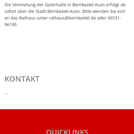
BERNKASTEL-
Haushaltssatzungen
Die Vermietung der Güterhalle in Bernkastel-Kues erfolgt ab
Lebenslagen
KUES
sofort über die Stadt Bernkastel-Kues. Bitte wenden Sie sich
Karten und Pläne
an das Rathaus unter rathaus@bernkastel.de oder 06531-
Mitfahrerbank
96190.
KipKi-Förderungen
Moselbad
Parteiinfos
Mosel-Kino
Planen, Bauen, Wohnen
Mosel-Musikfestival
Satzungen
Räume und Bürgerhäuser
Standesamt
KONTAKT
Redaktion Mitteilungblatt
Verbandsgemeindewerke
Senioreninfos
…
Verbandsgemeindeverwal
Städtepartnerschaft
Schiedsmänner
Vermietung Güterhalle Be
Wahlen
QUICKLINKS