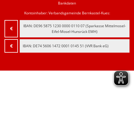
Bankdaten
Kontoinhaber: Verbandsgemeinde Bernkastel-Kues:
IBAN:
‍DE96 5875 1230 0000 0110 07‍
(Sparkasse Mittelmosel-
Eifel-Mosel-Hunsrück EMH)
IBAN:
‍DE74 5606 1472 0001 0145 51‍
(VVR Bank eG)