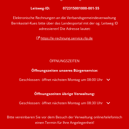
Leitweg-ID: 072315001000-001-55
Elektronische Rechnungen an die Verbandsgemeindeverwaltung
Bernkastel-Kues bitte über das Landesportal mit der og. Leitweg ID
adressieren! Die Adresse lautet:
https://e-rechnung.service.rlp.de
ÖFFNUNGSZEITEN
Öffnungszeiten unseres Bürgerservice:
Klicken, um weitere Öffnungs- oder Schließzeiten auszublenden
Geschlossen:
öffnet nächsten Montag um 08:00 Uhr
Öffnungszeiten übrige Verwaltung:
Klicken, um weitere Öffnungs- oder Schließzeiten auszublenden
Geschlossen:
öffnet nächsten Montag um 08:30 Uhr
Bitte vereinbaren Sie vor dem Besuch der Verwaltung online/telefonisch
einen Termin für Ihre Angelegenheit!