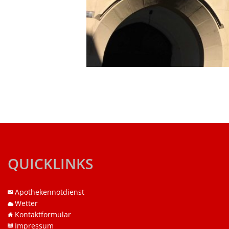
QUICKLINKS
Apothekennotdienst
Wetter
Kontaktformular
Impressum