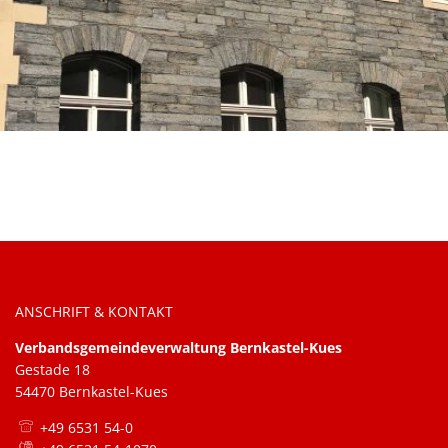
ANSCHRIFT & KONTAKT
Verbandsgemeindeverwaltung Bernkastel-Kues
Gestade 18
54470 Bernkastel-Kues
+49 6531 54-0