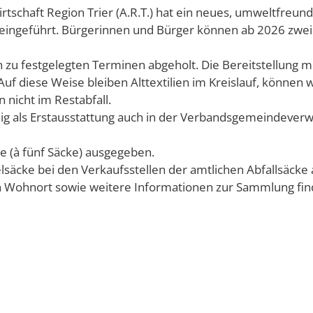
tschaft Region Trier (A.R.T.) hat ein neues, umweltfreun
Örtliche Jug
benslagen
Karten und Pläne
Kirchen, Sozia
eingeführt. Bürgerinnen und Bürger können ab 2026 zweimal
Mobile Jugend
Heiraten in d
tfahrerbank
KipKi-Förderungen
 zu festgelegten Terminen abgeholt. Die Bereitstellung mu
Selbsthilfegr
uf diese Weise bleiben Alttextilien im Kreislauf, können
selbad
Parteiinfos
 nicht im Restabfall.
sel-Kino
Planen, Bauen, Wohn
lig als Erstausstattung auch in der Verbandsgemeindever
sel-Musikfestival
Satzungen
le (à fünf Säcke) ausgegeben.
ume und Bürgerhäuser in der Verbandsgemeinde
Standesamt
säcke bei den Verkaufsstellen der amtlichen Abfallsäcke
n Wohnort sowie weitere Informationen zur Sammlung fin
daktion Mitteilungblatt
Verbandsgemeindew
nioreninfos
Verbandsgemeindever
Senioren- un
Nationale De
ädtepartnerschaft
Schiedsmänner
Pflegeportal
Vermietung Güterhall
Vorsorgevoll
Wahlen