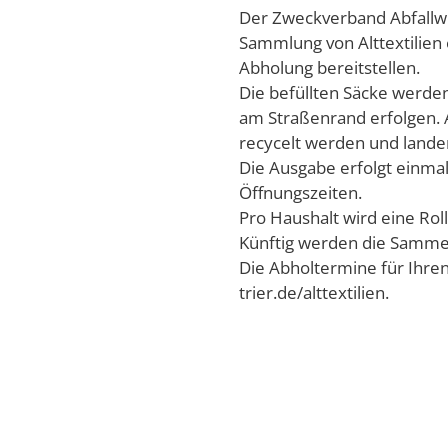
Der Zweckverband Abfallwir
Le
Sammlung von Alttextilien 
Abholung bereitstellen.
Mi
Die befüllten Säcke werden
am Straßenrand erfolgen. A
Mo
recycelt werden und landen
Mo
Die Ausgabe erfolgt einma
Öffnungszeiten.
Mo
Pro Haushalt wird eine Rol
Rä
Künftig werden die Sammel
Die Abholtermine für Ihre
Re
trier.de/alttextilien.
Se
St