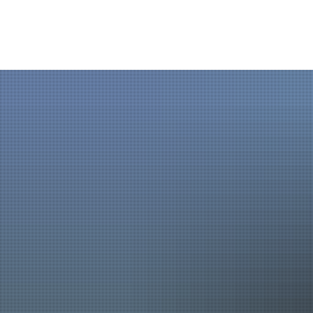
AKTUELLES
LE
Mängelmelder
Abf
Mitteilungsblatt
Bi
Ausbildung
Eh
Online-Leistungen
Ex
Stellenangebote
Fe
Straßenleuchte defekt?
Ge
Ratsinformation
Gl
Kontaktseite
Ho
Terminvereinbarung onli
Ju
Ki