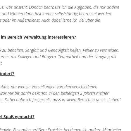
Barrierefreiheit
e, was ansteht. Danach bearbeite ich die Aufgaben, die mir andere
t und können dann fast immer selbstständig bearbeitet werden.
Informationsfreiheit
 oder im Außendienst. Auch dabei lerne ich viel über die
g im Bereich Verwaltung interessieren?
k zu behalten. Sorgfalt und Genauigkeit helfen, Fehler zu vermeiden.
arbeit mit Kollegen und Bürgern. Teamarbeit und der Umgang mit
t.
rändert?
m Alter, nur wenige Vorstellungen von den verschiedenen
war mir bis dahin bekannt. In den bisherigen 2 Jahren meiner
. Dabei habe ich festgestellt, dass in vielen Bereichen unser „Leben“
iel Spaß gemacht?
ledigte. Besonders größere Projekte, bei denen ich andere Mitarbeiter