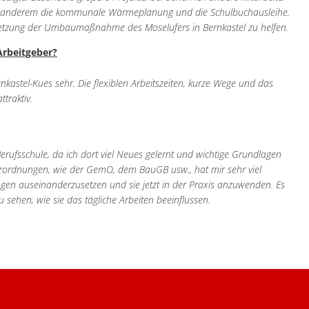
ter anderem die kommunale Wärmeplanung und die Schulbuchausleihe.
setzung der Umbaumaßnahme des Moselufers in Bernkastel zu helfen.
Arbeitgeber?
astel-Kues sehr. Die flexiblen Arbeitszeiten, kurze Wege und das
traktiv.
rufsschule, da ich dort viel Neues gelernt und wichtige Grundlagen
rordnungen, wie der GemO, dem BauGB usw., hat mir sehr viel
ungen auseinanderzusetzen und sie jetzt in der Praxis anzuwenden. Es
ehen, wie sie das tägliche Arbeiten beeinflussen.