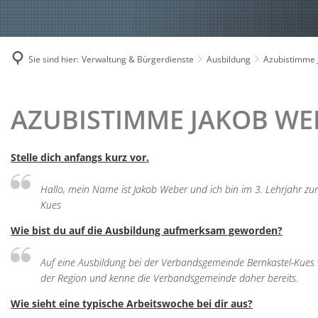
Le
Mi
Sie sind hier:
Verwaltung & Bürgerdienste
Ausbildung
Azubistimme 
Mo
AZUBISTIMME
AZUBISTIMME JAKOB WE
Mo
Mo
JAKOB
Stelle dich anfangs kurz vor.
Rä
WEBER
Hallo, mein Name ist Jakob Weber und ich bin im 3. Lehrjahr z
Re
Kues
Se
Wie bist du auf die Ausbildung aufmerksam geworden?
St
Auf eine Ausbildung bei der Verbandsgemeinde Bernkastel-Kues 
der Region und kenne die Verbandsgemeinde daher bereits.
Wie sieht eine typische Arbeitswoche bei dir aus?