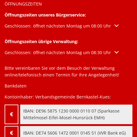
ÖFFNUNGSZEITEN
Öffnungszeiten unseres Bürgerservice:
Klicken, um weitere Öffnungs- oder Schließzeiten auszublenden
Geschlossen:
öffnet nächsten Montag um 08:00 Uhr
Öffnungszeiten übrige Verwaltung:
Klicken, um weitere Öffnungs- oder Schließzeiten auszublenden
Geschlossen:
öffnet nächsten Montag um 08:30 Uhr
Bitte vereinbaren Sie vor dem Besuch der Verwaltung
online/telefonisch einen Termin für Ihre Angelegenheit!
Bankdaten
Kontoinhaber: Verbandsgemeinde Bernkastel-Kues:
IBAN:
‍DE96 5875 1230 0000 0110 07‍
(Sparkasse
Mittelmosel-Eifel-Mosel-Hunsrück EMH)
IBAN:
‍DE74 5606 1472 0001 0145 51‍
(VVR Bank eG)